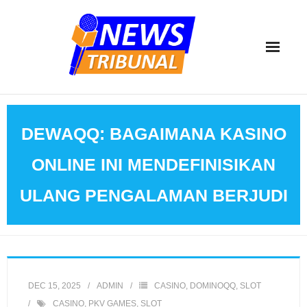
Skip
to
content
DEWAQQ: BAGAIMANA KASINO
ONLINE INI MENDEFINISIKAN
ULANG PENGALAMAN BERJUDI
DEC 15, 2025
ADMIN
CASINO
,
DOMINOQQ
,
SLOT
CASINO
,
PKV GAMES
,
SLOT