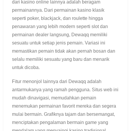
dari kasino online lainnya adalah beragam
permainannya. Dari permainan kasino klasik
seperti poker, blackjack, dan roulette hingga
penawaran yang lebih modern seperti slot dan
permainan dealer langsung, Dewaqq memiliki
sesuatu untuk setiap jenis pemain. Variasi ini
memastikan pemain tidak akan pernah bosan dan
selalu memiliki sesuatu yang baru dan menarik
untuk dicoba.
Fitur menonjol lainnya dari Dewaqq adalah
antarmukanya yang ramah pengguna. Situs web ini
mudah dinavigasi, memudahkan pemain
menemukan permainan favorit mereka dan segera
mulai bermain. Grafiknya tajam dan bersemangat,
menciptakan pengalaman bermain game yang
mendalam yang menyaingi kasino tradisional.