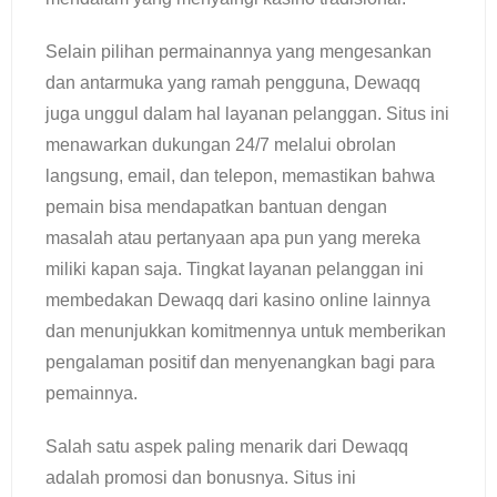
Selain pilihan permainannya yang mengesankan
dan antarmuka yang ramah pengguna, Dewaqq
juga unggul dalam hal layanan pelanggan. Situs ini
menawarkan dukungan 24/7 melalui obrolan
langsung, email, dan telepon, memastikan bahwa
pemain bisa mendapatkan bantuan dengan
masalah atau pertanyaan apa pun yang mereka
miliki kapan saja. Tingkat layanan pelanggan ini
membedakan Dewaqq dari kasino online lainnya
dan menunjukkan komitmennya untuk memberikan
pengalaman positif dan menyenangkan bagi para
pemainnya.
Salah satu aspek paling menarik dari Dewaqq
adalah promosi dan bonusnya. Situs ini