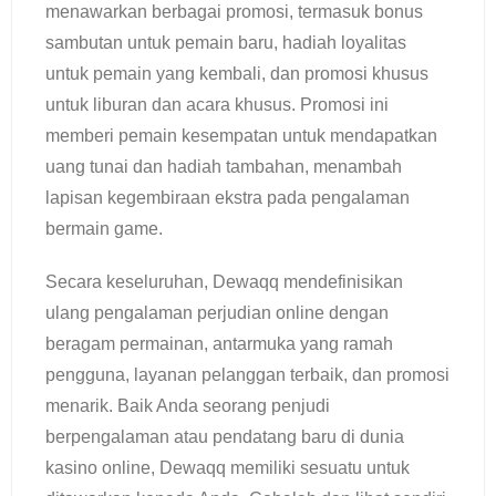
menawarkan berbagai promosi, termasuk bonus
sambutan untuk pemain baru, hadiah loyalitas
untuk pemain yang kembali, dan promosi khusus
untuk liburan dan acara khusus. Promosi ini
memberi pemain kesempatan untuk mendapatkan
uang tunai dan hadiah tambahan, menambah
lapisan kegembiraan ekstra pada pengalaman
bermain game.
Secara keseluruhan, Dewaqq mendefinisikan
ulang pengalaman perjudian online dengan
beragam permainan, antarmuka yang ramah
pengguna, layanan pelanggan terbaik, dan promosi
menarik. Baik Anda seorang penjudi
berpengalaman atau pendatang baru di dunia
kasino online, Dewaqq memiliki sesuatu untuk