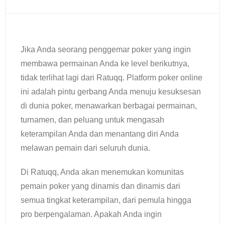
Jika Anda seorang penggemar poker yang ingin
membawa permainan Anda ke level berikutnya,
tidak terlihat lagi dari Ratuqq. Platform poker online
ini adalah pintu gerbang Anda menuju kesuksesan
di dunia poker, menawarkan berbagai permainan,
turnamen, dan peluang untuk mengasah
keterampilan Anda dan menantang diri Anda
melawan pemain dari seluruh dunia.
Di Ratuqq, Anda akan menemukan komunitas
pemain poker yang dinamis dan dinamis dari
semua tingkat keterampilan, dari pemula hingga
pro berpengalaman. Apakah Anda ingin