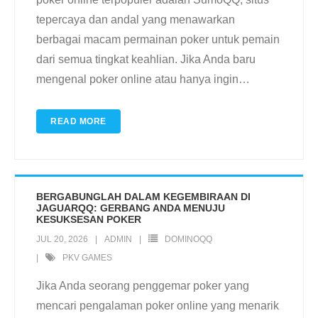
tepercaya dan andal yang menawarkan
berbagai macam permainan poker untuk pemain
dari semua tingkat keahlian. Jika Anda baru
mengenal poker online atau hanya ingin
…
READ MORE
BERGABUNGLAH DALAM KEGEMBIRAAN DI
JAGUARQQ: GERBANG ANDA MENUJU
KESUKSESAN POKER
JUL 20, 2026
ADMIN
DOMINOQQ
PKV GAMES
Jika Anda seorang penggemar poker yang
mencari pengalaman poker online yang menarik