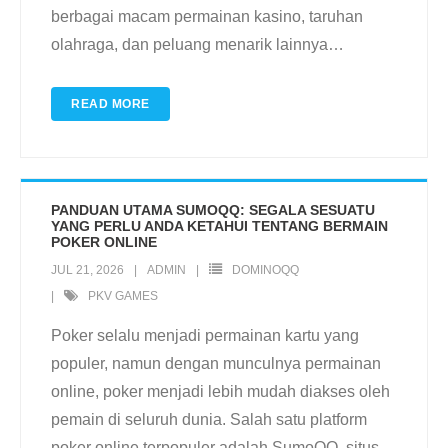
berbagai macam permainan kasino, taruhan
olahraga, dan peluang menarik lainnya
…
READ MORE
PANDUAN UTAMA SUMOQQ: SEGALA SESUATU
YANG PERLU ANDA KETAHUI TENTANG BERMAIN
POKER ONLINE
JUL 21, 2026
ADMIN
DOMINOQQ
PKV GAMES
Poker selalu menjadi permainan kartu yang
populer, namun dengan munculnya permainan
online, poker menjadi lebih mudah diakses oleh
pemain di seluruh dunia. Salah satu platform
poker online terpopuler adalah SumoQQ, situs