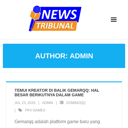
Skip
to
content
AUTHOR:
ADMIN
TEMUI KREATOR DI BALIK GEMARQQ: HAL
BESAR BERIKUTNYA DALAM GAME
JUL 23, 2026
ADMIN
DOMINOQQ
PKV GAMES
Gemarqq adalah platform game baru yang