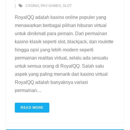
CASINO
,
PKV GAMES
,
SLOT
RoyalQQ adalah kasino online populer yang
menawarkan berbagai pilihan hiburan virtual
untuk dinikmati para pemain. Dari permainan
kasino klasik seperti slot, blackjack, dan roulette
hingga opsi yang lebih modern seperti
permainan realitas virtual, selalu ada sesuatu
untuk semua orang di RoyalQQ. Salah satu
aspek yang paling menarik dari kasino virtual
RoyalQQ adalah banyaknya variasi
permainan
…
READ MORE